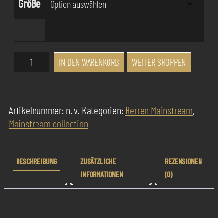
Größe
Success
IN DEN WARENKORB
WEITER SHOPPEN
Pur
Parfum
Sparta
Artikelnummer:
n. v.
Kategorien:
Herren Mainstream
,
Classic
Mainstream collection
Menge
BESCHREIBUNG
ZUSÄTZLICHE
REZENSIONEN
INFORMATIONEN
(0)