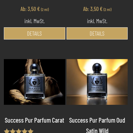
Ab:
3,50
€
Ab:
3,50
€
(2 ml)
(2 ml)
inkl. MwSt.
inkl. MwSt.
Dieses
Di
DETAILS
DETAILS
Produkt
Pr
weist
we
mehrere
me
Varianten
Va
auf.
au
Die
Di
Optionen
Op
können
kö
auf
au
der
de
Produktseite
Pr
Success Pur Parfum Carat
Success Pur Parfum Oud
gewählt
ge
Satin Wild