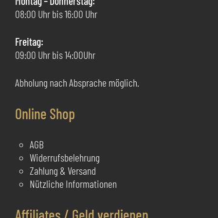
Montag – Donnerstag:
Produktseite
de
08:00 Uhr bis 16:00 Uhr
gewählt
Pr
werden
ge
Freitag:
we
09:00 Uhr bis 14:00Uhr
Abholung nach Absprache möglich.
Online Shop
AGB
Widerrufsbelehrung
Zahlung & Versand
Nützliche Informationen
Affiliates / Geld verdienen