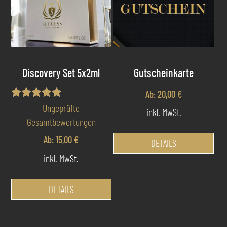
Discovery Set 5x2ml
Gutscheinkarte
Ab:
20,00
€
Bewertet mit
Ungeprüfte
inkl. MwSt.
5.00
Gesamtbewertungen
von 5
Die
Ab:
15,00
€
Pro
DETAILS
wei
inkl. MwSt.
meh
Var
DETAILS
auf
Die
Opt