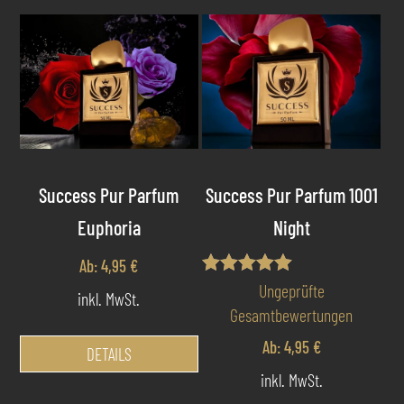
kö
auf
der
Pro
gew
we
Success Pur Parfum
Success Pur Parfum 1001
Euphoria
Night
Ab:
4,95
€
Bewertet mit
Ungeprüfte
inkl. MwSt.
5.00
Gesamtbewertungen
von 5
Dieses
Ab:
4,95
€
Produkt
DETAILS
weist
inkl. MwSt.
mehrere