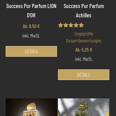
Produktseite
Success Pur Parfum LION
Success Pur Parfum
gewählt
werden
D‘OR
Achilles
Ab:
8,50
€
Bewertet
Ungeprüfte
inkl. MwSt.
mit
Gesamtbewertungen
4.83
Dieses
von 5
Ab:
5,25
€
Produkt
DETAILS
weist
inkl. MwSt.
mehrere
Die
Varianten
Pro
DETAILS
auf.
wei
Die
meh
Optionen
Var
können
auf
auf
Die
der