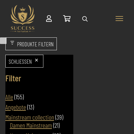
Suche
PRODUKTE FILTERN
SCHLIESSEN
Filter
155
Alle
155
Produkte
13
Angebote
13
Produkte
39
Mainstream collection
39
21
Produkte
Damen Mainstream
21
Produkte