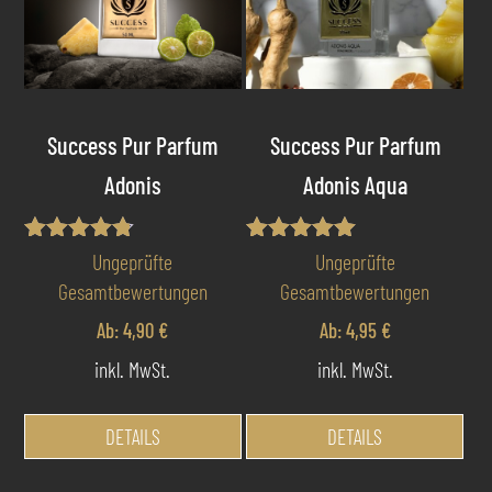
Opt
Produktseite
kö
gewählt
auf
werden
der
Pro
Success Pur Parfum
Success Pur Parfum
gew
we
Adonis
Adonis Aqua
Bewertet
Bewertet mit
Ungeprüfte
Ungeprüfte
mit
5.00
Gesamtbewertungen
Gesamtbewertungen
4.75
von 5
von 5
Ab:
4,90
€
Ab:
4,95
€
inkl. MwSt.
inkl. MwSt.
Dieses
Die
Produkt
Pro
DETAILS
DETAILS
weist
wei