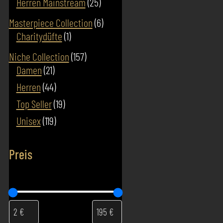
25
Herren Mainstream
25
Produkte
6
Masterpiece Collection
6
1
Produkte
Charitydüfte
1
Produkt
157
Niche Collection
157
21
Produkte
Damen
21
Produkte
44
Herren
44
Produkte
19
Top Seller
19
Produkte
119
Unisex
119
Produkte
Preis