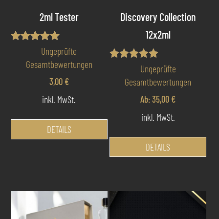
2ml Tester
Discovery Collection
12x2ml
Bewertet mit
Ungeprüfte
5.00
Gesamtbewertungen
von 5
Bewertet mit
Ungeprüfte
5.00
3,00
€
Gesamtbewertungen
von 5
inkl. MwSt.
Ab:
35,00
€
inkl. MwSt.
DETAILS
DETAILS