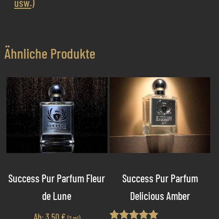
usw.)
Ähnliche Produkte
Success Pur Parfum Fleur
Success Pur Parfum
de Lune
Delicious Amber
Ab:
3,50
€
(2 ml)