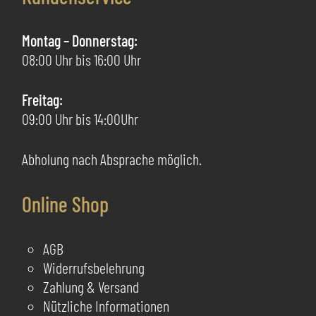
Pr
können
ge
auf
Montag – Donnerstag:
we
der
08:00 Uhr bis 16:00 Uhr
Produktseite
gewählt
Freitag:
werden
09:00 Uhr bis 14:00Uhr
Abholung nach Absprache möglich.
Online Shop
AGB
Widerrufsbelehrung
Zahlung & Versand
Nützliche Informationen