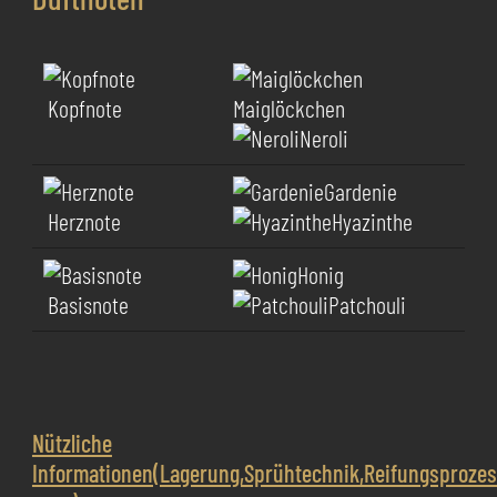
Kopfnote
Maiglöckchen
Neroli
Gardenie
Herznote
Hyazinthe
Honig
Basisnote
Patchouli
Nützliche
Informationen(Lagerung,Sprühtechnik,Reifungsproze