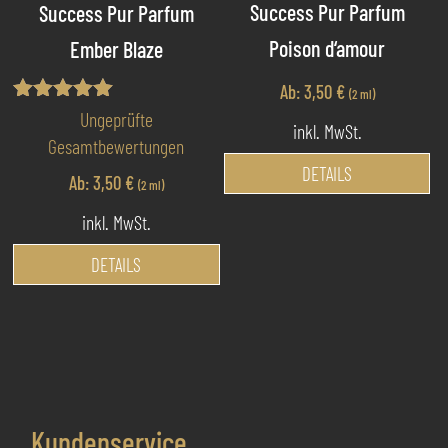
Pr
Success Pur Parfum
Success Pur Parfum
ge
Poison d‘amour
Ember Blaze
we
Ab:
3,50
€
(2 ml)
Bewertet mit
Ungeprüfte
inkl. MwSt.
5.00
Gesamtbewertungen
von 5
Di
DETAILS
Ab:
3,50
€
(2 ml)
Pr
we
inkl. MwSt.
me
Dieses
DETAILS
Va
Produkt
au
weist
Di
mehrere
Op
Varianten
kö
auf.
au
Die
de
Kundenservice
Optionen