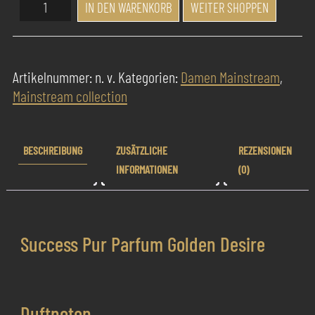
Success
IN DEN WARENKORB
WEITER SHOPPEN
Pur
Parfum
Golden
Artikelnummer:
n. v.
Kategorien:
Damen Mainstream
,
Desire
Mainstream collection
Menge
BESCHREIBUNG
ZUSÄTZLICHE
REZENSIONEN
INFORMATIONEN
(0)
Success Pur Parfum Golden Desire
Duftnoten