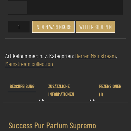
Success
IN DEN WARENKORB
WEITER SHOPPEN
Pur
Parfum
Supremo
Artikelnummer:
n. v.
Kategorien:
Herren Mainstream
,
Explosive
Mainstream collection
Menge
BESCHREIBUNG
ZUSÄTZLICHE
REZENSIONEN
INFORMATIONEN
(1)
Success Pur Parfum Supremo