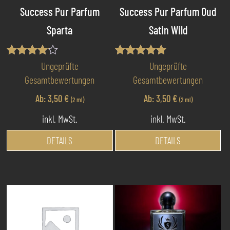
Success Pur Parfum
Success Pur Parfum Oud
Sparta
Satin Wild
Bewertet
Bewertet mit
Ungeprüfte
Ungeprüfte
mit
5.00
Gesamtbewertungen
Gesamtbewertungen
4.00
von 5
von 5
Ab:
3,50
€
Ab:
3,50
€
(2 ml)
(2 ml)
inkl. MwSt.
inkl. MwSt.
Dieses
Di
DETAILS
DETAILS
Produkt
Pr
weist
we
mehrere
me
Varianten
Va
auf.
au
Die
Di