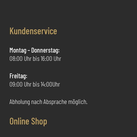
Va
Varianten
au
auf.
Di
Die
Kundenservice
Op
Optionen
kö
können
au
auf
Montag – Donnerstag:
de
der
08:00 Uhr bis 16:00 Uhr
Pr
Produktseite
ge
gewählt
Freitag:
we
werden
09:00 Uhr bis 14:00Uhr
Abholung nach Absprache möglich.
Online Shop