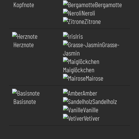
Kopfnote
Bergamotte
Neroli
Zitrone
Iris
Herznote
Grasse-
Jasmin
Maiglöckchen
Mairose
Amber
Basisnote
Sandelholz
Vanille
Vetiver