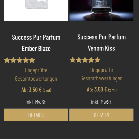
Optionen
Op
können
kö
auf
au
der
de
Produktseite
Pr
Success Pur Parfum
Success Pur Parfum
gewählt
ge
Venom Kiss
Ember Blaze
werden
we
Bewertet mit
Bewertet mit
Ungeprüfte
Ungeprüfte
5.00
5.00
Gesamtbewertungen
Gesamtbewertungen
von 5
von 5
Ab:
3,50
€
Ab:
3,50
€
(2 ml)
(2 ml)
inkl. MwSt.
inkl. MwSt.
Di
Dieses
DETAILS
DETAILS
Pr
Produkt
we
weist
me
mehrere