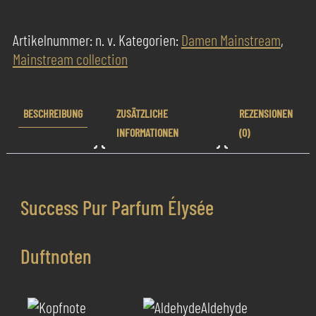
Parfum
Élysée
Artikelnummer:
n. v.
Kategorien:
Damen Mainstream
,
Menge
Mainstream collection
BESCHREIBUNG
ZUSÄTZLICHE
REZENSIONEN
INFORMATIONEN
(0)
Success Pur Parfum Élysée
Duftnoten
Aldehyde