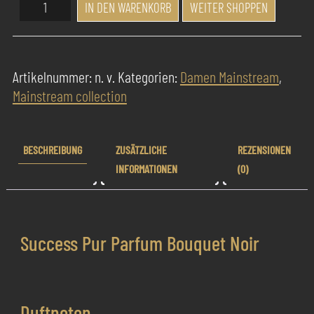
Success
IN DEN WARENKORB
WEITER SHOPPEN
Pur
Parfum
Bouquet
Artikelnummer:
n. v.
Kategorien:
Damen Mainstream
,
Noir
Mainstream collection
Menge
BESCHREIBUNG
ZUSÄTZLICHE
REZENSIONEN
INFORMATIONEN
(0)
Success Pur Parfum Bouquet Noir
Duftnoten