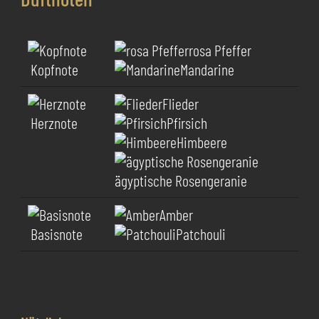
rosa Pfeffer
Kopfnote
Mandarine
Flieder
Herznote
Pfirsich
Himbeere
ägyptische Rosengeranie
Amber
Basisnote
Patchouli