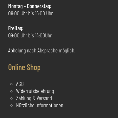
auf
au
Montag – Donnerstag:
der
de
08:00 Uhr bis 16:00 Uhr
Produktseite
Pr
gewählt
ge
Freitag:
werden
we
09:00 Uhr bis 14:00Uhr
Abholung nach Absprache möglich.
Online Shop
AGB
Widerrufsbelehrung
Zahlung & Versand
Nützliche Informationen