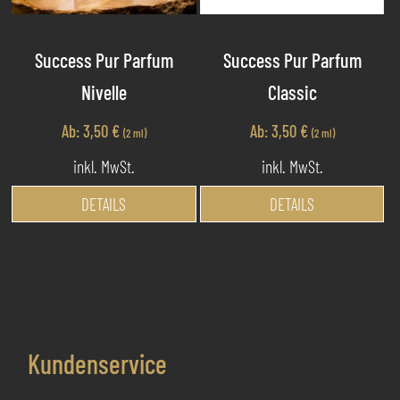
au
werden
de
Pr
Success Pur Parfum
Success Pur Parfum
ge
Nivelle
Classic
we
Ab:
3,50
€
Ab:
3,50
€
(2 ml)
(2 ml)
inkl. MwSt.
inkl. MwSt.
Dieses
Di
DETAILS
DETAILS
Produkt
Pr
weist
we
mehrere
me
Varianten
Va
auf.
au
Die
Di
Kundenservice
Optionen
Op
können
kö