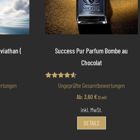
viathan (
Success Pur Parfum Bombe au
Chocolat
Bewertet
rtungen
Ungeprüfte Gesamtbewertungen
mit
4.50
Ab:
3,60
€
(2 ml)
von 5
inkl. MwSt.
ieses
Dieses
DETAILS
rodukt
Produkt
eist
weist