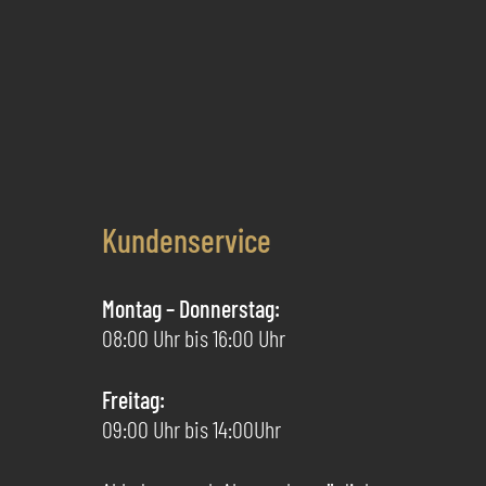
Varianten
auf.
Die
Optionen
können
auf
der
Produktseite
Kundenservice
gewählt
werden
Montag – Donnerstag:
08:00 Uhr bis 16:00 Uhr
Freitag:
09:00 Uhr bis 14:00Uhr