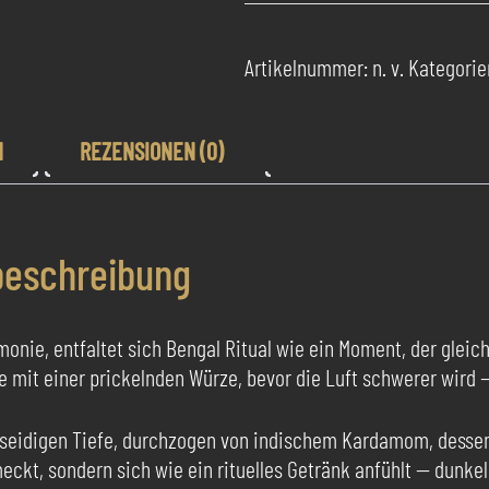
Bengal
Ritual
Artikelnummer:
n. v.
Kategorie
Menge
N
REZENSIONEN (0)
beschreibung
ie, entfaltet sich Bengal Ritual wie ein Moment, der gleichze
e mit einer prickelnden Würze, bevor die Luft schwerer wird
r seidigen Tiefe, durchzogen von indischem Kardamom, des
ckt, sondern sich wie ein rituelles Getränk anfühlt — dunkel, 