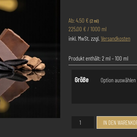
Ab:
4,50
€
(2 ml)
225,00
€
/
1000
ml
inkl. MwSt.
zzgl.
Versandkosten
Produkt enthält: 2
ml
– 100
ml
Größe
Success
IN DEN WARENKO
Pur
Parfum