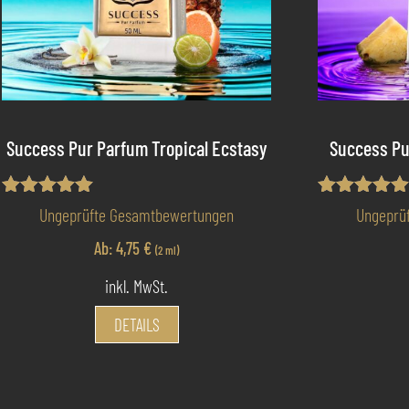
Success Pur Parfum Tropical Ecstasy
Success Pu
Bewertet mit
Bewertet mi
Ungeprüfte Gesamtbewertungen
Ungeprü
5.00
5.00
von 5
von 5
Ab:
4,75
€
(2 ml)
inkl. MwSt.
Dieses
DETAILS
Produkt
weist
mehrere