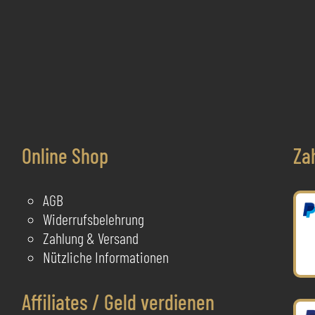
Varianten
auf.
V
Die
a
Optionen
D
können
O
auf
der
a
Produktseite
d
Online Shop
Za
gewählt
P
werden
g
AGB
Widerrufsbelehrung
Zahlung & Versand
Nützliche Informationen
Affiliates / Geld verdienen