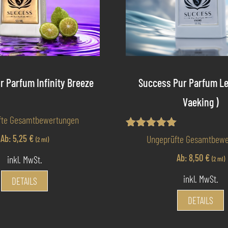
r Parfum Infinity Breeze
Success Pur Parfum Le
Vaeking )
t
fte Gesamtbewertungen
Bewertet mit
Ab:
5,25
€
Ungeprüfte Gesamtbewe
(2 ml)
5.00
von 5
Ab:
8,50
€
inkl. MwSt.
(2 ml)
Dieses
inkl. MwSt.
DETAILS
Produkt
D
DETAILS
weist
P
mehrere
w