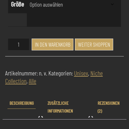
Größe
Success
IN DEN WARENKORB
WEITER SHOPPEN
Pur
Parfum
Bombe
Artikelnummer:
n. v.
Kategorien:
Unisex
,
Niche
au
Collection
,
Alle
Chocolat
Menge
BESCHREIBUNG
ZUSÄTZLICHE
REZENSIONEN
INFORMATIONEN
(2)