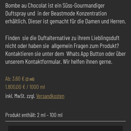
basierend
Bombe au Chocolat ist ein Süss-Gourmandiger
auf
Duftspray und in der Beastmode Konzentration
Kundenbewertungen
erhältlich. Dieser ist gemacht für die Damen und Herren.
Finden sie die Duftalternative zu ihrem Lieblingsduft
nicht oder haben sie allgemein Fragen zum Produkt?
Kontaktieren sie unter dem Whats App Button oder über
unserem Kontaktformular. Wir helfen ihnen gerne.
Ab:
3,60
€
(2 ml)
1.800,00
€
/
1000
ml
inkl. MwSt.
zzgl.
Versandkosten
Produkt enthält: 2
ml
– 100
ml