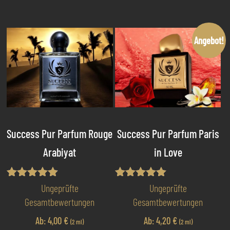
auf.
we
Die
me
Optionen
Va
Angebot!
können
au
auf
Di
der
Op
Produktseite
kö
gewählt
au
werden
de
Pr
Success Pur Parfum Rouge
Success Pur Parfum Paris
ge
Arabiyat
in Love
we
Bewertet
Bewertet mit
Ungeprüfte
Ungeprüfte
mit
5.00
Gesamtbewertungen
Gesamtbewertungen
4.80
von 5
von 5
Ab:
4,00
€
Ab:
4,20
€
(2 ml)
(2 ml)