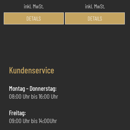
inkl. MwSt.
inkl. MwSt.
Dieses
Di
DETAILS
DETAILS
Produkt
Pr
weist
we
mehrere
me
Varianten
Va
auf.
au
Die
Di
Kundenservice
Optionen
Op
können
kö
auf
au
Montag – Donnerstag:
der
de
08:00 Uhr bis 16:00 Uhr
Produktseite
Pr
gewählt
ge
Freitag:
werden
we
09:00 Uhr bis 14:00Uhr