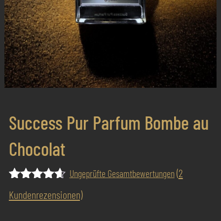
Success Pur Parfum Bombe au
Chocolat
(
2
Ungeprüfte Gesamtbewertungen
Bewertet
2
Kundenrezensionen)
mit
4.50
von 5,