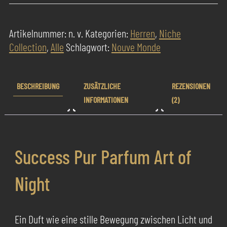
Parfum
Art
Artikelnummer:
n. v.
Kategorien:
Herren
,
Niche
of
Collection
,
Alle
Schlagwort:
Nouve Monde
Night
Menge
BESCHREIBUNG
ZUSÄTZLICHE
REZENSIONEN
INFORMATIONEN
(2)
Success Pur Parfum Art of
Night
Ein Duft wie eine stille Bewegung zwischen Licht und