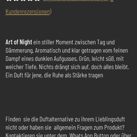
Bewertet
2
Kundenrezensionen)
mit
5.00
von 5,
basierend
auf
Art of Night
ein stiller Moment zwischen Tag und
Kundenbewertungen
Dämmerung. Aromatisch und klar getragen vom feinen
Dampf eines dunklen Aufgusses. Grün, leicht süß, mit
weicher Tiefe. Nichts drängt sich auf, doch alles bleibt.
Ein Duft für jene, die Ruhe als Stärke tragen
Finden sie die Duftalternative zu ihrem Lieblingsduft
nicht oder haben sie allgemein Fragen zum Produkt?
Kontaktieren sie unter dem Whats App Button oder über