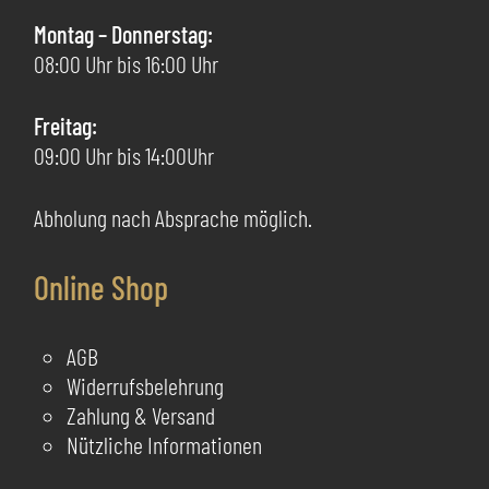
auf
au
Montag – Donnerstag:
der
de
08:00 Uhr bis 16:00 Uhr
Produktseite
Pr
gewählt
ge
Freitag:
werden
we
09:00 Uhr bis 14:00Uhr
Abholung nach Absprache möglich.
Online Shop
AGB
Widerrufsbelehrung
Zahlung & Versand
Nützliche Informationen