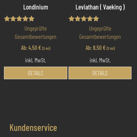
gewählt
ge
Londinium
Leviathan ( Vaeking )
werden
we
Bewertet
Bewertet mit
Ungeprüfte
Ungeprüfte
mit
5.00
Gesamtbewertungen
Gesamtbewertungen
4.80
von 5
von 5
Ab:
4,50
€
Ab:
8,50
€
(2 ml)
(2 ml)
inkl. MwSt.
inkl. MwSt.
Dieses
Di
DETAILS
DETAILS
Produkt
Pr
weist
we
mehrere
me
Varianten
Va
auf.
au
Die
Di
Kundenservice
Optionen
Op
können
kö