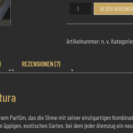
Success
IN DEN WARENKO
Pur
Parfum
Verde
Ventura
Artikelnummer:
n. v.
Kategorie
Menge
N
REZENSIONEN (7)
tura
einem Parfüm, das die Sinne mit seiner einzigartigen Kombina
n üppigen, exotischen Garten, bei dem jeder Atemzug ein neue