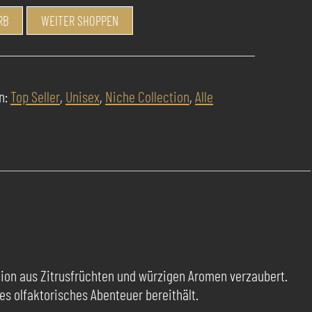
RB
WEITER SHOPPEN
n:
Top Seller
,
Unisex
,
Niche Collection
,
Alle
tion aus Zitrusfrüchten und würzigen Aromen verzaubert.
s olfaktorisches Abenteuer bereithält.