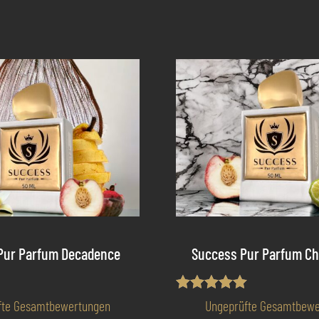
Pur Parfum Decadence
Success Pur Parfum Ch
t
Bewertet mit
fte Gesamtbewertungen
Ungeprüfte Gesamtbewe
5.00