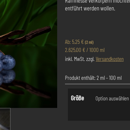
Raffinesse verkörpern möchten 
entführt werden wollen.
Ab:
5,25
€
(2 ml)
2.625,00
€
/
1000
ml
inkl. MwSt.
zzgl.
Versandkosten
Produkt enthält: 2
ml
– 100
ml
Größe