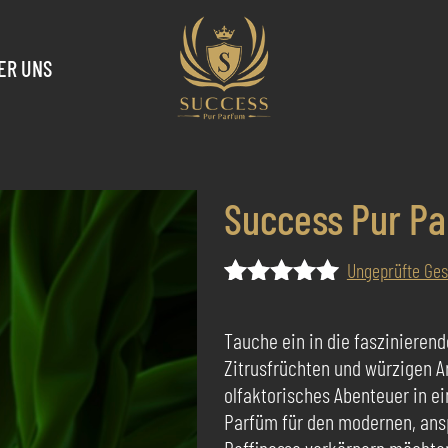
ER UNS
Success Pur Pa
Ungeprüfte Ge
Bewertet
7
mit
5.00
Tauche ein in die faszinieren
von 5,
Zitrusfrüchten und würzigen A
basierend
auf
olfaktorisches Abenteuer in ei
Kundenbewertungen
Parfüm für den modernen, ansp