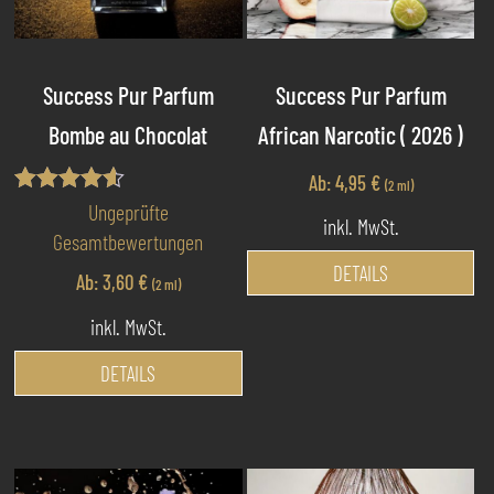
Success Pur Parfum
Success Pur Parfum
Bombe au Chocolat
African Narcotic ( 2026 )
Ab:
4,95
€
(2 ml)
Bewertet
Ungeprüfte
inkl. MwSt.
mit
Gesamtbewertungen
4.50
Di
von 5
DETAILS
Ab:
3,60
€
(2 ml)
Pr
we
inkl. MwSt.
me
Dieses
DETAILS
Va
Produkt
au
weist
Di
mehrere
Op
Varianten