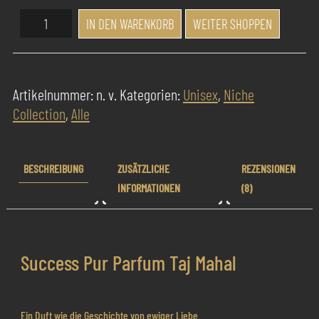
Success
IN DEN WARENKORB
WEITER SHOPPEN
Pur
Parfum
Taj
Artikelnummer:
n. v.
Kategorien:
Unisex
,
Niche
Mahal
Collection
,
Alle
Menge
BESCHREIBUNG
ZUSÄTZLICHE
REZENSIONEN
INFORMATIONEN
(8)
Success Pur Parfum Taj Mahal
Ein Duft wie die Geschichte von ewiger Liebe