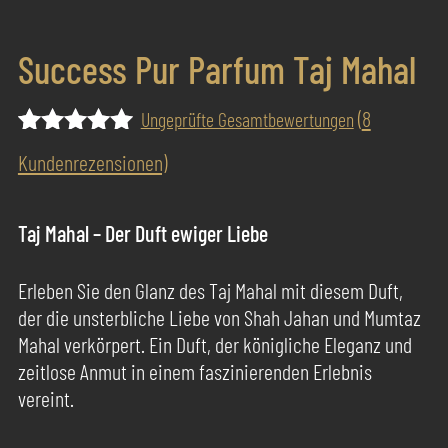
Success Pur Parfum Taj Mahal
(
8
Ungeprüfte Gesamtbewertungen
Bewertet
8
Kundenrezensionen)
mit
4.88
von 5,
basierend
Taj Mahal – Der Duft ewiger Liebe
auf
Kundenbewertungen
Erleben Sie den Glanz des Taj Mahal mit diesem Duft,
der die unsterbliche Liebe von Shah Jahan und Mumtaz
Mahal verkörpert. Ein Duft, der königliche Eleganz und
zeitlose Anmut in einem faszinierenden Erlebnis
vereint.