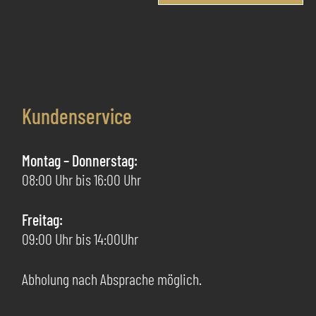
Pr
auf.
we
Die
me
Optionen
Va
können
au
auf
Di
der
Kundenservice
Op
Produktseite
kö
gewählt
au
Montag – Donnerstag:
werden
de
08:00 Uhr bis 16:00 Uhr
Pr
ge
Freitag:
we
09:00 Uhr bis 14:00Uhr
Abholung nach Absprache möglich.