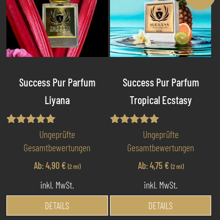
Success Pur Parfum
Success Pur Parfum
Liyana
Tropical Ecstasy
Bewertet mit
Bewertet mit
Ungeprüfte
Ungeprüfte
5.00
5.00
Gesamtbewertungen
Gesamtbewertungen
von 5
von 5
Ab:
4,90
€
Ab:
4,75
€
(2 ml)
(2 ml)
inkl. MwSt.
inkl. MwSt.
Dieses
Di
DETAILS
DETAILS
Produkt
Pr