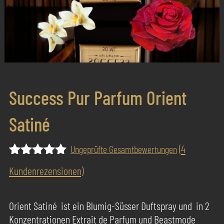
Success Pur Parfum Orient
Satiné
(
4
Ungeprüfte Gesamtbewertungen
Bewertet
3
Kundenrezensionen)
mit
5.00
von 5,
basierend
Orient Satiné ist ein Blumig-Süsser Duftspray und in 2
auf
Konzentrationen Extrait de Parfum und Beastmode
Kundenbewertungen