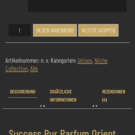
Success
IN DEN WARENKORB
WEITER SHOPPEN
Pur
Parfum
Orient
Artikelnummer:
n. v.
Kategorien:
Unisex
,
Niche
Satiné
Collection
,
Alle
Menge
BESCHREIBUNG
ZUSÄTZLICHE
REZENSIONEN
INFORMATIONEN
(4)
Success Pur Parfum Orient