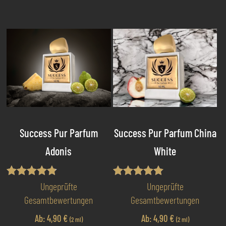
weist
we
mehrere
me
Varianten
Va
auf.
au
Die
Di
Optionen
Op
können
kö
auf
au
der
de
Produktseite
Pr
Success Pur Parfum
Success Pur Parfum China
gewählt
ge
Adonis
White
werden
we
Bewertet
Bewertet mit
Ungeprüfte
Ungeprüfte
mit
5.00
Gesamtbewertungen
Gesamtbewertungen
4.75
von 5
von 5
Ab:
4,90
€
Ab:
4,90
€
(2 ml)
(2 ml)