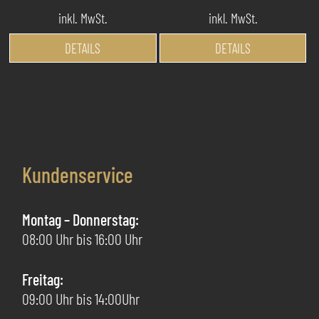
inkl. MwSt.
inkl. MwSt.
Dieses
Di
DETAILS
DETAILS
Produkt
Pr
weist
we
mehrere
me
Varianten
Va
auf.
au
Die
Di
Kundenservice
Optionen
Op
können
kö
auf
au
Montag – Donnerstag:
der
de
08:00 Uhr bis 16:00 Uhr
Produktseite
Pr
gewählt
ge
Freitag:
werden
we
09:00 Uhr bis 14:00Uhr