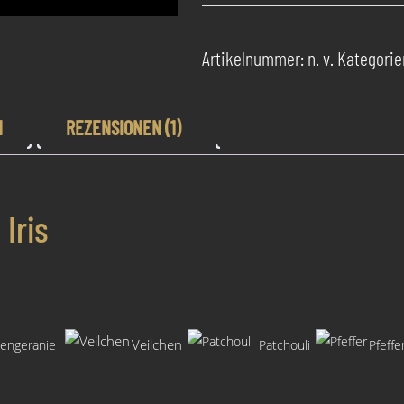
Parfum
Métallique
Iris
Artikelnummer:
n. v.
Kategorie
Menge
N
REZENSIONEN (1)
Iris
Veilchen
engeranie
Patchouli
Pfeffe