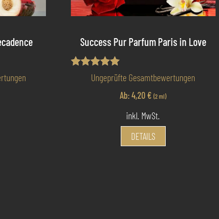
ecadence
Success Pur Parfum Paris in Love
Bewertet mit
rtungen
Ungeprüfte Gesamtbewertungen
5.00
von 5
Ab:
4,20
€
(2 ml)
inkl. MwSt.
ieses
Dieses
DETAILS
rodukt
Produkt
eist
weist
mehrere
mehrere
arianten
Varianten
uf.
auf.
ie
Die