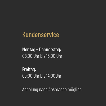
Optionen
können
auf
der
Produktseite
Kundenservice
gewählt
werden
Montag – Donnerstag:
08:00 Uhr bis 16:00 Uhr
Freitag:
09:00 Uhr bis 14:00Uhr
Abholung nach Absprache möglich.