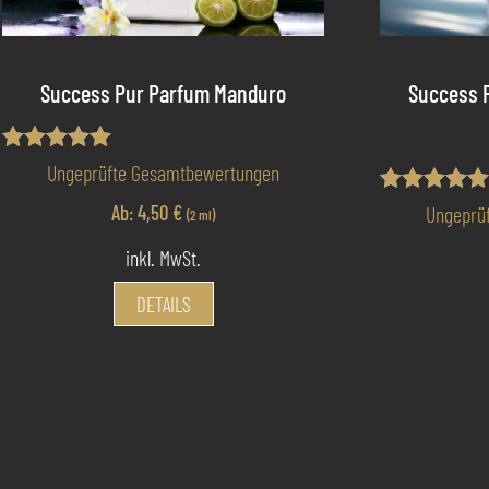
Success Pur Parfum Manduro
Success P
Bewertet mit
Ungeprüfte Gesamtbewertungen
5.00
von 5
Bewertet mi
Ab:
4,50
€
Ungeprü
(2 ml)
5.00
von 5
inkl. MwSt.
Dieses
DETAILS
Produkt
weist
mehrere
Varianten
auf.
Die