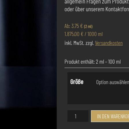
allgemein Fragen zum Produkt
oder über unserem Kontaktform
Ab:
3,75
€
(2 ml)
1.875,00
€
/
1000
ml
inkl. MwSt.
zzgl.
Versandkosten
Produkt enthält: 2
ml
– 100
ml
Größe
Success
IN DEN WARENKO
Pur