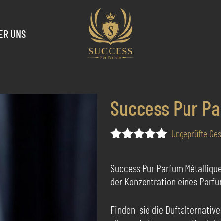
ER UNS
Success Pur Par
Ungeprüfte Ge
Bewertet
1
mit
5.00
Success Pur Parfum Métallique I
von 5,
der Konzentration eines Parfum
basierend
auf
Kundenbewertung
Finden sie die Duftalternative