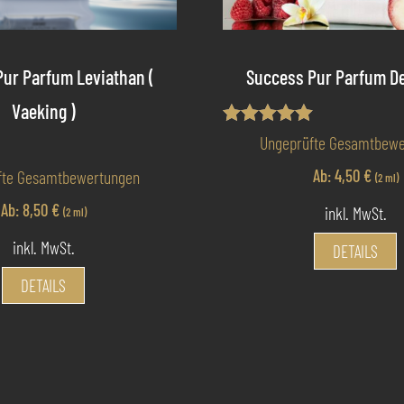
ur Parfum Leviathan (
Success Pur Parfum D
Vaeking )
Bewertet mit
Ungeprüfte Gesamtbewe
5.00
von 5
t
Ab:
4,50
€
fte Gesamtbewertungen
(2 ml)
Ab:
8,50
€
inkl. MwSt.
(2 ml)
D
inkl. MwSt.
DETAILS
P
Dieses
DETAILS
w
Produkt
weist
V
mehrere
a
Varianten
D
auf.