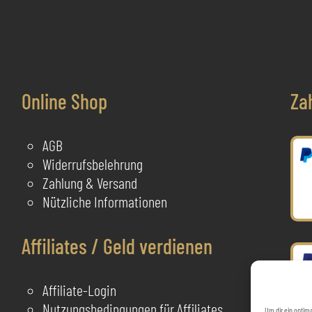
O
Die
Optionen
a
können
d
auf
P
der
Online Shop
Za
g
Produktseite
gewählt
AGB
werden
Widerrufsbelehrung
Zahlung & Versand
Nützliche Informationen
Affiliates / Geld verdienen
Affiliate-Login
Nutzungsbedingungen für Affiliates
Um dir ein optim