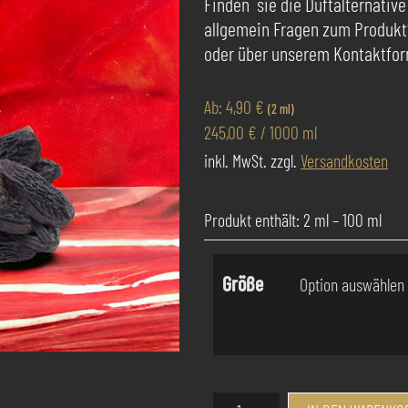
Finden sie die Duftalternative
allgemein Fragen zum Produkt
oder über unserem Kontaktform
Ab:
4,90
€
(2 ml)
245,00
€
/
1000
ml
inkl. MwSt.
zzgl.
Versandkosten
Produkt enthält: 2
ml
– 100
ml
Größe
Success