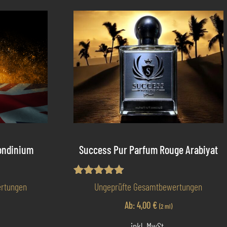
ondinium
Success Pur Parfum Rouge Arabiyat
Bewertet
rtungen
Ungeprüfte Gesamtbewertungen
mit
4.80
Ab:
4,00
€
(2 ml)
von 5
inkl. MwSt.