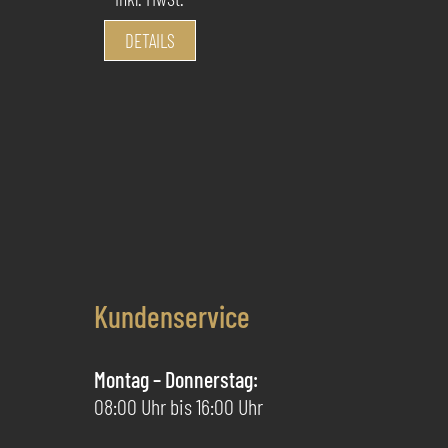
Dieses
DETAILS
Produkt
weist
mehrere
Varianten
auf.
Die
Optionen
können
auf
der
Kundenservice
Produktseite
gewählt
Montag – Donnerstag:
werden
08:00 Uhr bis 16:00 Uhr