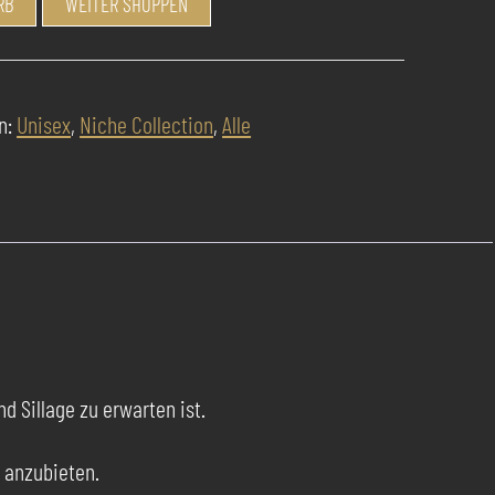
RB
WEITER SHOPPEN
n:
Unisex
,
Niche Collection
,
Alle
d Sillage zu erwarten ist.
s anzubieten.