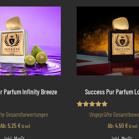
r Parfum Infinity Breeze
Success Pur Parfum L
t
Bewertet
fte Gesamtbewertungen
Ungeprüfte Gesamtbewe
mit
4.80
Ab:
5,25
€
Ab:
4,50
€
(2 ml)
(2 ml)
von 5
inkl. MwSt.
inkl. MwSt.