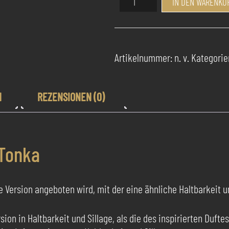
IN DEN WARENKO
Pur
Parfum
Mandorla
Tonka
Artikelnummer:
n. v.
Kategorie
Menge
N
REZENSIONEN (0)
 Tonka
e Version angeboten wird, mit der eine ähnliche Haltbarkeit un
ion in Haltbarkeit und Sillage, als die des inspirierten Dufte