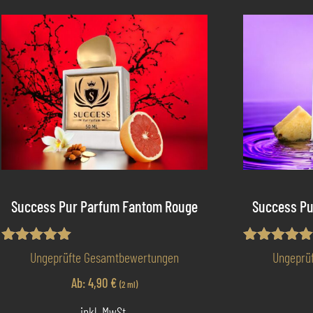
Success Pur Parfum Fantom Rouge
Success Pu
Bewertet mit
Bewertet mi
Ungeprüfte Gesamtbewertungen
Ungeprü
5.00
5.00
von 5
von 5
Ab:
4,90
€
(2 ml)
inkl. MwSt.