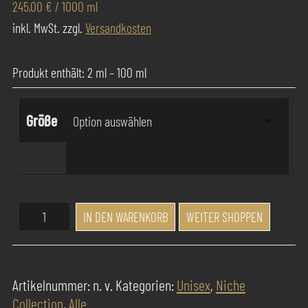
245,00
€
/
1000
ml
inkl. MwSt.
zzgl.
Versandkosten
Produkt enthält: 2
ml
– 100
ml
Größe
Success
IN DEN WARENKORB
WEITER SHOPPEN
Pur
Parfum
Jean
Artikelnummer:
n. v.
Kategorien:
Unisex
,
Niche
Claude
Collection
,
Alle
Oud