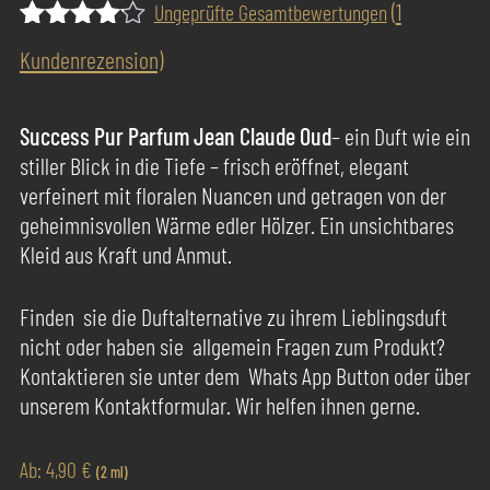
(
1
Ungeprüfte Gesamtbewertungen
Bewertet
1
Kundenrezension)
mit
4.00
von 5,
basierend
Success Pur Parfum Jean Claude Oud
– ein Duft wie ein
auf
stiller Blick in die Tiefe – frisch eröffnet, elegant
Kundenbewertung
verfeinert mit floralen Nuancen und getragen von der
geheimnisvollen Wärme edler Hölzer. Ein unsichtbares
Kleid aus Kraft und Anmut.
Finden sie die Duftalternative zu ihrem Lieblingsduft
nicht oder haben sie allgemein Fragen zum Produkt?
Kontaktieren sie unter dem Whats App Button oder über
unserem Kontaktformular. Wir helfen ihnen gerne.
Ab:
4,90
€
(2 ml)