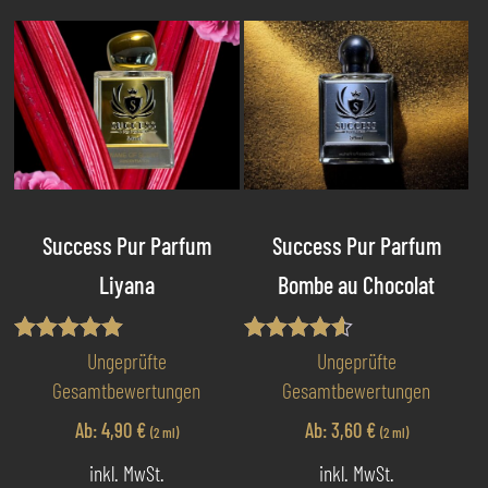
Success Pur Parfum
Success Pur Parfum
Liyana
Bombe au Chocolat
Bewertet mit
Bewertet
Ungeprüfte
Ungeprüfte
5.00
mit
Gesamtbewertungen
Gesamtbewertungen
von 5
4.50
von 5
Ab:
4,90
€
Ab:
3,60
€
(2 ml)
(2 ml)
inkl. MwSt.
inkl. MwSt.