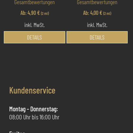
Gesamtbewertungen
Gesamtbewertungen
von 5
4.80
von 5
Ab:
4,90
€
Ab:
4,00
€
(2 ml)
(2 ml)
inkl. MwSt.
inkl. MwSt.
Dieses
Di
DETAILS
DETAILS
Produkt
Pr
weist
we
mehrere
me
Varianten
Va
auf.
au
Die
Di
Kundenservice
Optionen
Op
können
kö
auf
au
Montag – Donnerstag:
der
de
08:00 Uhr bis 16:00 Uhr
Produktseite
Pr
gewählt
ge