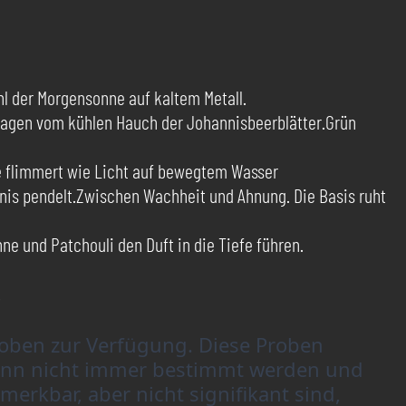
ahl der Morgensonne auf kaltem Metall.
tragen vom kühlen Hauch der Johannisbeerblätter.Grün
ne flimmert wie Licht auf bewegtem Wasser
nis pendelt.Zwischen Wachheit und Ahnung. Die Basis ruht
 und Patchouli den Duft in die Tiefe führen.
.
oben zur Verfügung. Diese Proben 
kann nicht immer bestimmt werden und 
rkbar, aber nicht signifikant sind, 