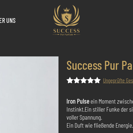
ER UNS
Success Pur Pa
Ungeprüfte Ge
Bewertet
1
mit
5.00
Iron Pulse
ein Moment zwischen
von 5,
Instinkt.Ein stiller Funke der
basierend
auf
voller Spannung.
Kundenbewertung
Ein Duft wie fließende Energi