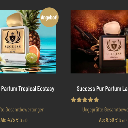
Angebot!
 Parfum Tropical Ecstasy
Success Pur Parfum La
t
Bewertet mit
fte Gesamtbewertungen
Ungeprüfte Gesamtbewe
5.00
von 5
Ab:
4,75
€
Ab:
8,50
€
(2 ml)
(2 ml)