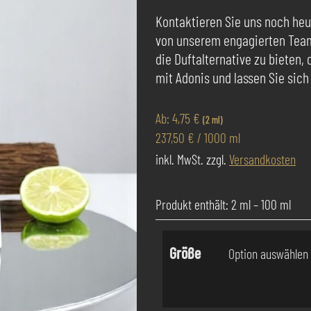
Kontaktieren Sie uns noch heu
von unserem engagierten Team 
die Duftalternative zu bieten, 
mit Adonis und lassen Sie sich
Ab:
4,75
€
(2 ml)
237,50
€
/
1000
ml
inkl. MwSt.
zzgl.
Versandkosten
Produkt enthält: 2
ml
– 100
ml
Größe