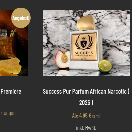
Angebot!
 Première
Success Pur Parfum African Narcotic (
2026 )
rtungen
Ab:
4,95
€
(2 ml)
inkl. MwSt.