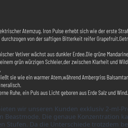
elektrischer Atemzug. Iron Pulse erhebt sich wie der erste Str
durchzogen von der saftigen Bitterkeit reifer Grapefruit.Ge
nischer Vetiver wächst aus dunkler Erdee.Die grüne Mandari
einem grün würzigen Schleier,der zwischen Klarheit und Wild
,
eßt sie wie ein warmer Atem,während Ambergriss Balsamtanne
ineralisch.
hlerne Ruhe, ein Puls aus Licht geboren aus Erde Salz und Wind
ieten wir unseren Kunden exklusiv 2-ml-Pr
zum Beastmode. Die genaue Konzentration 
n Stufen. Da die Unterschiede trotzdem beme