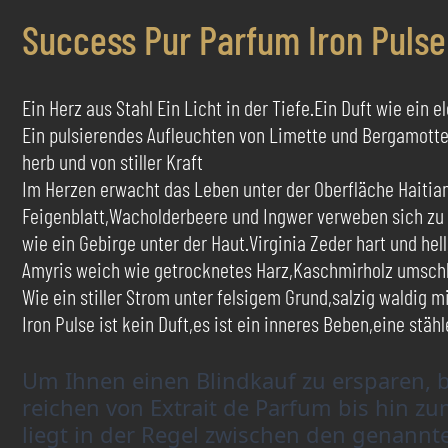
Success Pur Parfum Iron Pulse
Ein Herz aus Stahl Ein Licht in der Tiefe.Ein Duft wie ein 
Ein pulsierendes Aufleuchten von Limette und Bergamotte 
herb und von stiller Kraft
Im Herzen erwacht das Leben unter der Oberfläche Haitia
Feigenblatt,Wacholderbeere und Ingwer verweben sich zu 
wie ein Gebirge unter der Haut.Virginia Zeder hart und hell
Amyris weich wie getrocknetes Harz,Kaschmirholz umschli
Wie ein stiller Strom unter felsigem Grund,salzig waldig m
Iron Pulse ist kein Duft,es ist ein inneres Beben,eine stä
Um Ihnen einen Blindkauf zu ersparen, b
reichen von Extrait de Parfum bis hin 
liegt in der Regel zwischen den genannte