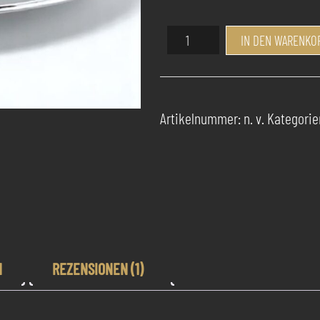
Success
IN DEN WARENKO
Pur
Parfum
Iron
Pulse
Artikelnummer:
n. v.
Kategorie
Menge
N
REZENSIONEN (1)