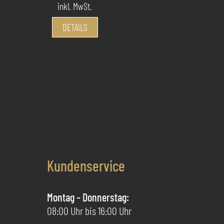
inkl. MwSt.
Dieses
DETAILS
Produkt
weist
mehrere
Varianten
auf.
Die
Optionen
können
auf
der
Kundenservice
Produktseite
gewählt
Montag – Donnerstag:
werden
08:00 Uhr bis 16:00 Uhr