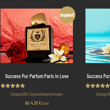
Angebot!
Success Pur Parfum Paris in Love
Success Pur
Bewertet mit
Bewertet mi
Ungeprüfte Gesamtbewertungen
Ungeprü
5.00
5.00
von 5
von 5
Ab:
4,20
€
(2 ml)