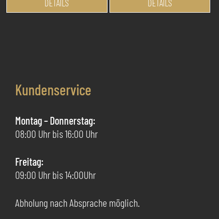
DETAILS
DETAILS
Produkt
Pr
weist
we
mehrere
me
Varianten
Va
auf.
au
Die
Di
Kundenservice
Optionen
Op
können
kö
auf
au
Montag – Donnerstag:
der
de
08:00 Uhr bis 16:00 Uhr
Produktseite
Pr
gewählt
ge
Freitag:
werden
we
09:00 Uhr bis 14:00Uhr
Abholung nach Absprache möglich.