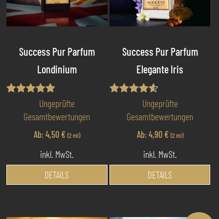
Success Pur Parfum
Success Pur Parfum
Londinium
Elegante Iris
Bewertet
Bewertet
Ungeprüfte
Ungeprüfte
mit
mit
Gesamtbewertungen
Gesamtbewertungen
4.80
4.50
von 5
von 5
Ab:
4,50
€
Ab:
4,90
€
(2 ml)
(2 ml)
inkl. MwSt.
inkl. MwSt.
Dieses
Di
DETAILS
DETAILS
Produkt
Pr
weist
we
mehrere
me