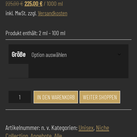
Ursprünglicher
Aktueller
225,00
€
225,00
€
/
1000
ml
Preis
Preis
inkl. MwSt.
zzgl.
Versandkosten
war:
ist:
225,00 €
225,00 €.
Produkt enthält: 2
ml
– 100
ml
Größe
Success
IN DEN WARENKORB
WEITER SHOPPEN
Pur
Parfum
Herzblut
Artikelnummer:
n. v.
Kategorien:
Unisex
,
Niche
Menge
Collection
,
Angebote
,
Alle