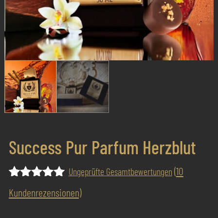
Success Pur Parfum Herzblut
(
10
Ungeprüfte Gesamtbewertungen
Bewertet
10
Kundenrezensionen)
mit
4.90
von 5,