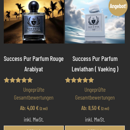
Varianten
Va
Angebot!
auf.
au
Die
Di
Optionen
Op
können
kö
auf
au
der
de
Produktseite
Pr
Success Pur Parfum Rouge
Success Pur Parfum
gewählt
ge
Arabiyat
Leviathan ( Vaeking )
werden
we
Bewertet
Bewertet mit
Ungeprüfte
Ungeprüfte
mit
5.00
Gesamtbewertungen
Gesamtbewertungen
4.80
von 5
von 5
Ab:
4,00
€
Ab:
8,50
€
(2 ml)
(2 ml)
inkl. MwSt.
inkl. MwSt.
Dieses
Di