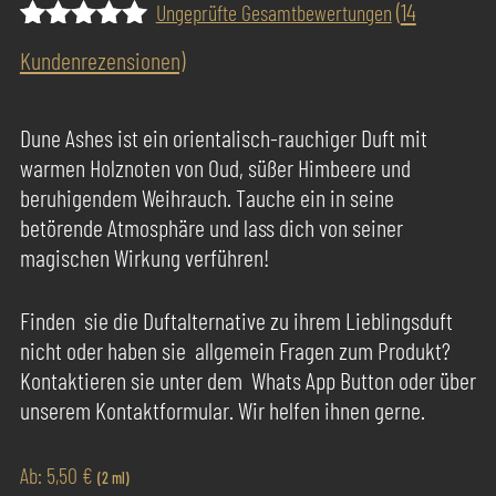
(
14
Ungeprüfte Gesamtbewertungen
Bewertet
11
Kundenrezensionen)
mit
5.00
von 5,
basierend
Dune Ashes ist ein orientalisch-rauchiger Duft mit
auf
warmen Holznoten von Oud, süßer Himbeere und
Kundenbewertungen
beruhigendem Weihrauch. Tauche ein in seine
betörende Atmosphäre und lass dich von seiner
magischen Wirkung verführen!
Finden sie die Duftalternative zu ihrem Lieblingsduft
nicht oder haben sie allgemein Fragen zum Produkt?
Kontaktieren sie unter dem Whats App Button oder über
unserem Kontaktformular. Wir helfen ihnen gerne.
Ab:
5,50
€
(2 ml)