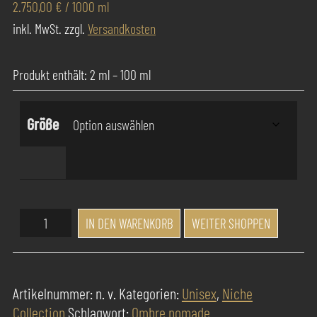
2.750,00
€
/
1000
ml
inkl. MwSt.
zzgl.
Versandkosten
Produkt enthält: 2
ml
– 100
ml
Größe
Success
IN DEN WARENKORB
WEITER SHOPPEN
Pur
Parfum
Dune
Artikelnummer:
n. v.
Kategorien:
Unisex
,
Niche
Ashes
Collection
Schlagwort:
Ombre nomade
Menge