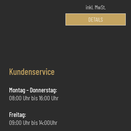
mehrere
inkl. MwSt.
Varianten
Di
auf.
DETAILS
Pr
Die
we
Optionen
me
können
Va
auf
au
der
Di
Produktseite
Kundenservice
Op
gewählt
kö
werden
au
Montag – Donnerstag:
de
08:00 Uhr bis 16:00 Uhr
Pr
ge
Freitag:
we
09:00 Uhr bis 14:00Uhr