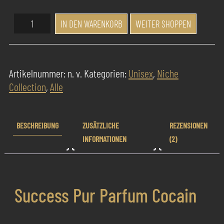
Success
IN DEN WARENKORB
WEITER SHOPPEN
Pur
Parfum
Cocain
Artikelnummer:
n. v.
Kategorien:
Unisex
,
Niche
Menge
Collection
,
Alle
BESCHREIBUNG
ZUSÄTZLICHE
REZENSIONEN
INFORMATIONEN
(2)
Success Pur Parfum Cocain