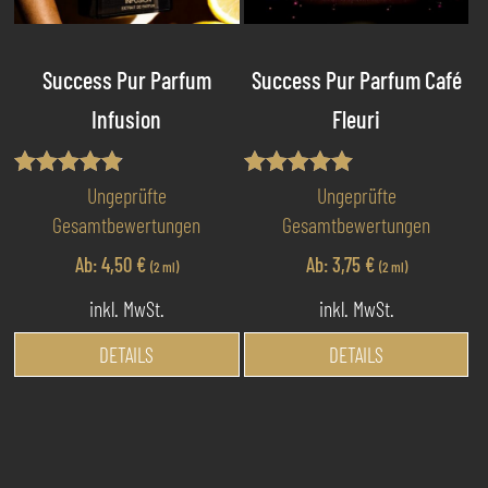
ge
auf
we
der
Produktseite
Success Pur Parfum
Success Pur Parfum Café
gewählt
Infusion
Fleuri
werden
Bewertet
Bewertet mit
Ungeprüfte
Ungeprüfte
mit
5.00
Gesamtbewertungen
Gesamtbewertungen
4.79
von 5
von 5
Ab:
4,50
€
Ab:
3,75
€
(2 ml)
(2 ml)
inkl. MwSt.
inkl. MwSt.
Dieses
Di
DETAILS
DETAILS
Produkt
Pr
weist
we
mehrere
me
Varianten
Va