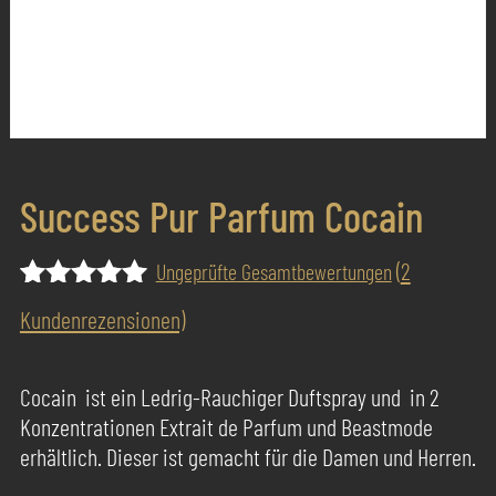
Success Pur Parfum Cocain
(
2
Ungeprüfte Gesamtbewertungen
Bewertet
1
Kundenrezensionen)
mit
5.00
von 5,
basierend
Cocain ist ein Ledrig-Rauchiger Duftspray und in 2
auf
Konzentrationen Extrait de Parfum und Beastmode
Kundenbewertung
erhältlich. Dieser ist gemacht für die Damen und Herren.