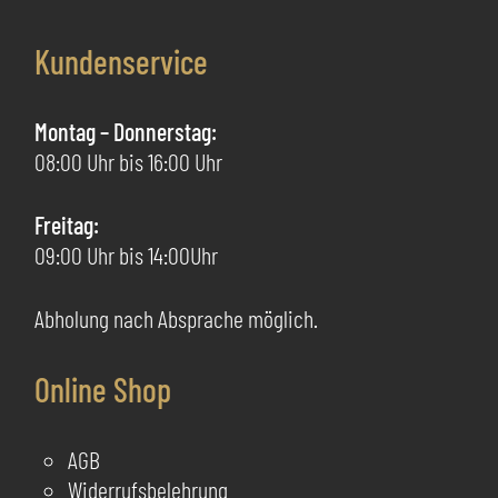
auf.
au
Die
Di
Kundenservice
Optionen
Op
können
kö
auf
au
Montag – Donnerstag:
der
de
08:00 Uhr bis 16:00 Uhr
Produktseite
Pr
gewählt
ge
Freitag:
werden
we
09:00 Uhr bis 14:00Uhr
Abholung nach Absprache möglich.
Online Shop
AGB
Widerrufsbelehrung