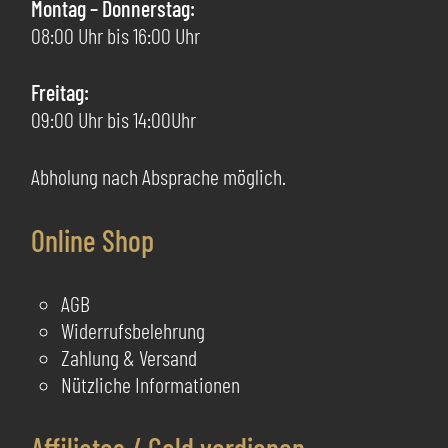
auf
au
Montag – Donnerstag:
der
de
08:00 Uhr bis 16:00 Uhr
Produktseite
Pr
gewählt
ge
Freitag:
werden
we
09:00 Uhr bis 14:00Uhr
Abholung nach Absprache möglich.
Online Shop
AGB
Widerrufsbelehrung
Zahlung & Versand
Nützliche Informationen