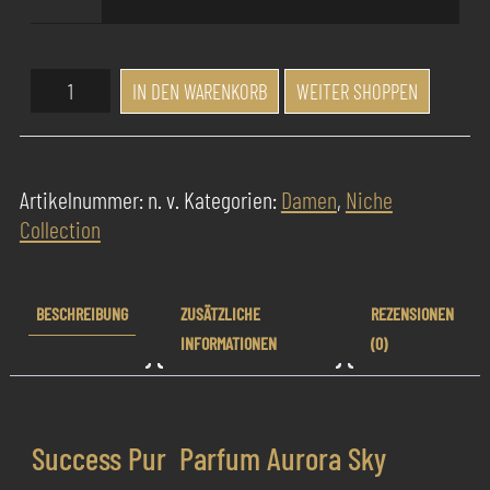
Success
IN DEN WARENKORB
WEITER SHOPPEN
Pur
Parfum
Aurora
Artikelnummer:
n. v.
Kategorien:
Damen
,
Niche
Sky
Collection
Menge
BESCHREIBUNG
ZUSÄTZLICHE
REZENSIONEN
INFORMATIONEN
(0)
Success Pur Parfum Aurora Sky