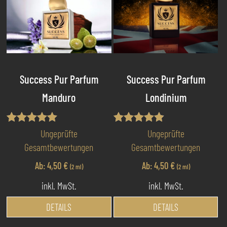
Success Pur Parfum
Success Pur Parfum
Manduro
Londinium
Bewertet mit
Bewertet
Ungeprüfte
Ungeprüfte
5.00
mit
Gesamtbewertungen
Gesamtbewertungen
von 5
4.80
von 5
Ab:
4,50
€
Ab:
4,50
€
(2 ml)
(2 ml)
inkl. MwSt.
inkl. MwSt.
Dieses
Di
DETAILS
DETAILS
Produkt
Pr