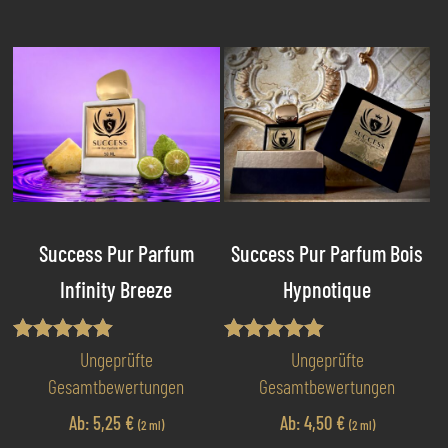
weist
we
mehrere
me
Varianten
Va
auf.
au
Die
Di
Optionen
Op
können
kö
auf
au
der
de
Produktseite
Pr
Success Pur Parfum
Success Pur Parfum Bois
gewählt
ge
Infinity Breeze
Hypnotique
werden
we
Bewertet mit
Bewertet mit
Ungeprüfte
Ungeprüfte
5.00
5.00
Gesamtbewertungen
Gesamtbewertungen
von 5
von 5
Ab:
5,25
€
Ab:
4,50
€
(2 ml)
(2 ml)