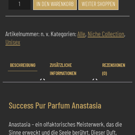
Success
IN DEN WARENKORB
WEITER SHOPPEN
Pur
Parfum
Anastasia
Artikelnummer:
n. v.
Kategorien:
Alle
,
Niche Collection
,
Menge
Unisex
BESCHREIBUNG
ZUSÄTZLICHE
REZENSIONEN
INFORMATIONEN
(0)
Success Pur Parfum Anastasia
Anastasia – ein olfaktorisches Meisterwerk, das die
Sinne erweckt und die Seele berührt. Dieser Duft,