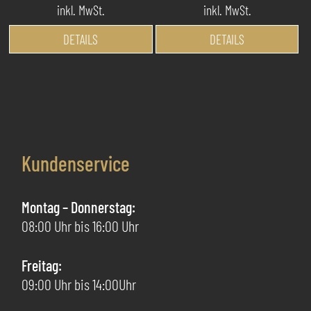
inkl. MwSt.
inkl. MwSt.
Dieses
Di
DETAILS
DETAILS
Produkt
Pr
weist
we
mehrere
me
Varianten
Va
auf.
au
Die
Di
Kundenservice
Optionen
Op
können
kö
auf
au
Montag – Donnerstag:
der
de
08:00 Uhr bis 16:00 Uhr
Produktseite
Pr
gewählt
ge
Freitag:
werden
we
09:00 Uhr bis 14:00Uhr