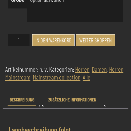
Success
IN DEN WARENKORB
WEITER SHOPPEN
Pur
Parfum
Oud
Artikelnummer:
n. v.
Kategorien:
Herren
,
Damen
,
Herren
Satin
Mainstream
,
Mainstream collection
,
Alle
Wild
Menge
BESCHREIBUNG
ZUSÄTZLICHE INFORMATIONEN
Langbeschreibung folgt…