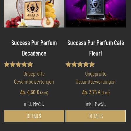
Die
Di
Optionen
Op
können
kö
auf
au
der
de
Produktseite
Pr
Success Pur Parfum
Success Pur Parfum Café
gewählt
ge
Decadence
Fleuri
werden
we
Bewertet mit
Bewertet mit
Ungeprüfte
Ungeprüfte
5.00
5.00
Gesamtbewertungen
Gesamtbewertungen
von 5
von 5
Ab:
4,50
€
Ab:
3,75
€
(2 ml)
(2 ml)
inkl. MwSt.
inkl. MwSt.
Dieses
Di
DETAILS
DETAILS
Produkt
Pr
weist
we