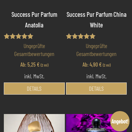
Success Pur Parfum
Success Pur Parfum China
Anatolia
White
Bewertet
Bewertet mit
Ungeprüfte
Ungeprüfte
mit
5.00
Gesamtbewertungen
Gesamtbewertungen
4.87
von 5
von 5
Ab:
5,25
€
Ab:
4,90
€
(2 ml)
(2 ml)
inkl. MwSt.
inkl. MwSt.
Dieses
Di
DETAILS
DETAILS
Produkt
Pr
weist
we
mehrere
me
Varianten
Va
Angebot!
auf.
au