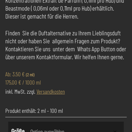
basierend
auf
Beastmode ( 0,06ml oder 0,11ml pro Hub) erhältlich.
Kundenbewertung
Dieser ist gemacht für die Herren.
Finden Sie die Duftalternative zu Ihrem Lieblingsduft
nicht oder haben Sie allgemein Fragen zum Produkt?
Kontaktieren Sie uns unter dem Whats App Button oder
über unserem Kontaktformular. Wir helfen Ihnen gerne.
Ab:
3,50
€
(2 ml)
175,00
€
/
1000
ml
inkl. MwSt.
zzgl.
Versandkosten
Produkt enthält: 2
ml
– 100
ml
Größe