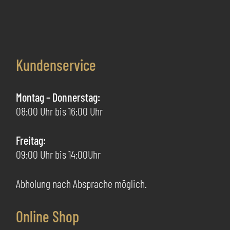
mehrere
me
Varianten
Va
auf.
au
Die
Di
Kundenservice
Optionen
Op
können
kö
auf
au
Montag – Donnerstag:
der
de
08:00 Uhr bis 16:00 Uhr
Produktseite
Pr
gewählt
ge
Freitag:
werden
we
09:00 Uhr bis 14:00Uhr
Abholung nach Absprache möglich.
Online Shop