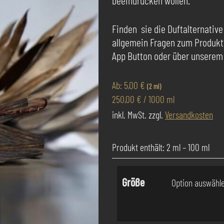
beeindrucken wollen.
Finden sie die Duftalternative
allgemein Fragen zum Produkt
App Button oder über unserem
Ab:
5,00
€
(2 ml)
250,00
€
/
1000
ml
inkl. MwSt.
zzgl.
Versandkosten
Produkt enthält: 2
ml
– 100
ml
Größe