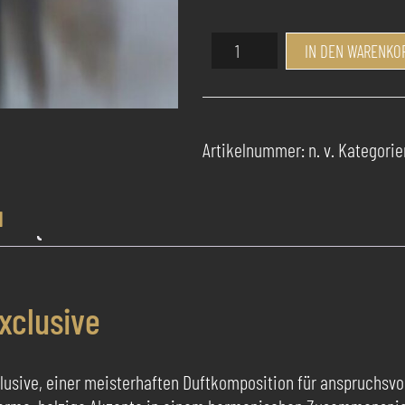
Success
IN DEN WARENKO
Pur
Parfum
Daytona
Exclusive
Artikelnummer:
n. v.
Kategorie
Menge
N
xclusive
lusive, einer meisterhaften Duftkomposition für anspruchsvol