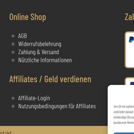
Produktseite
d
gewählt
P
Online Shop
Za
werden
g
AGB
Widerrufsbelehrung
Zahlung & Versand
Nützliche Informationen
Affiliates / Geld verdienen
Affiliate-Login
Nutzungsbedingungen für Affiliates
Um dir ein optim
und/oder darauf 
eindeutige IDs au
bestimmte Merkm
ntakt