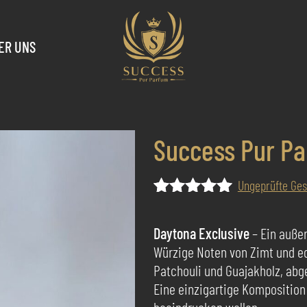
ER UNS
Success Pur Pa
Ungeprüfte Ge
Bewertet
3
mit
5.00
Daytona Exclusive
– Ein außer
von 5,
Würzige Noten von Zimt und e
basierend
auf
Patchouli und Guajakholz, abg
Kundenbewertungen
Eine einzigartige Komposition f