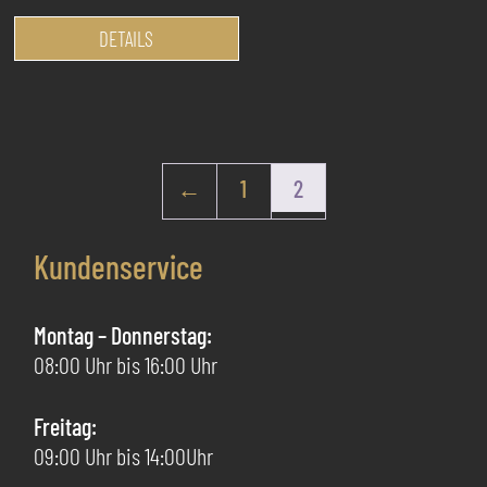
Dieses
Produkt
DETAILS
weist
mehrere
Varianten
auf.
Die
←
1
2
Optionen
können
Kundenservice
auf
der
Produktseite
Montag – Donnerstag:
gewählt
08:00 Uhr bis 16:00 Uhr
werden
Freitag:
09:00 Uhr bis 14:00Uhr